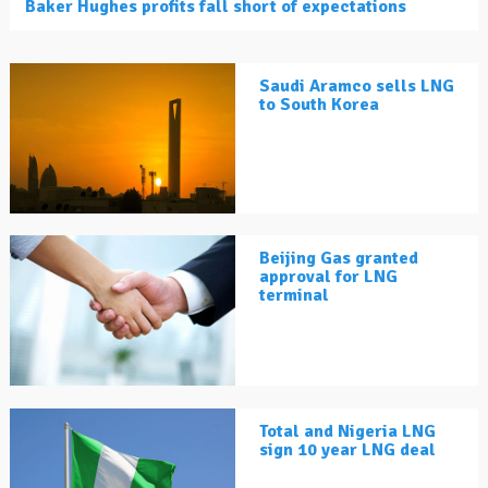
Baker Hughes profits fall short of expectations
Saudi Aramco sells LNG
to South Korea
Beijing Gas granted
approval for LNG
terminal
Total and Nigeria LNG
sign 10 year LNG deal