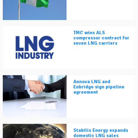
TMC wins ALS
compressor contract for
seven LNG carriers
Annova LNG and
Enbridge sign pipeline
agreement
Stabilis Energy expands
domestic LNG sales