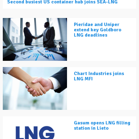
Second busiest US container hub joins SEA-LNG
Pieridae and Uniper
extend key Goldboro
LNG deadlines
Chart Industries joins
LNG MFI
Gasum opens LNG filling
station in Lieto