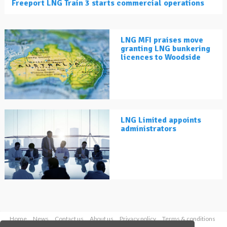
Freeport LNG Train 3 starts commercial operations
LNG MFI praises move
granting LNG bunkering
licences to Woodside
LNG Limited appoints
administrators
Home
News
Contact us
About us
Privacy policy
Terms & conditions